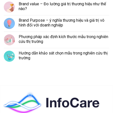
Brand value – Đo lường giá trị thương hiệu như thế
nào?
Brand Purpose – ý nghĩa thương hiệu và giá trị vô
hình đối với doanh nghiệp
Phương pháp xác định kích thước mẫu trong nghiên
cứu thị trường
Hướng dẫn khảo sát chọn mẫu trong nghiên cứu thị
trường