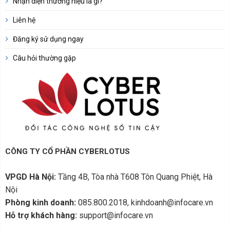
Nhận diện thương hiệu là gì?
Liên hệ
Đăng ký sử dụng ngay
Câu hỏi thường gặp
CÔNG TY CỔ PHẦN CYBERLOTUS
VPGD Hà Nội:
Tầng 4B, Tòa nhà T608 Tôn Quang Phiệt, Hà
Nội
Phòng kinh doanh:
085.800.2018, kinhdoanh@infocare.vn
Hỗ trợ khách hàng:
support@infocare.vn