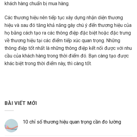
khách hàng chuẩn bị mua hàng.
Các thương hiệu nên tiếp tục xây dựng nhận diện thương
hiệu và sau đó tăng khả năng gây chú ý đến thương hiệu của
họ bằng cách tạo ra các thông điệp đặc biệt hoặc đặc trưng
về thương hiệu tại các điểm tiếp xúc quan trọng. Những
thông điệp tốt nhất là những thông điệp kết nối được với nhu
cầu của khách hàng trong thời điểm đó. Bạn càng tạo được
khác biệt trong thời điểm này, thì càng tốt.
BÀI VIẾT MỚI
10 chỉ số thương hiệu quan trọng cần đo lường