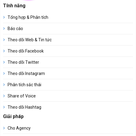
Tính năng
Tổng hợp & Phân tích
Báo cáo
Theo dõi Web & Tin tức
Theo dõi Facebook
Theo dõi Twitter
Theo dõi Instagram
Phân tích sắc thái
Share of Voice
Theo dõi Hashtag
Giải pháp
Cho Agency