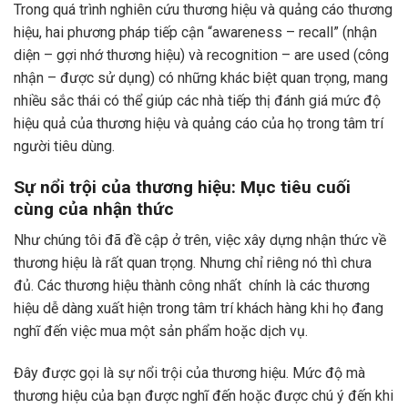
Trong quá trình nghiên cứu thương hiệu và quảng cáo thương
hiệu, hai phương pháp tiếp cận “awareness – recall” (nhận
diện – gợi nhớ thương hiệu) và recognition – are used (công
nhận – được sử dụng) có những khác biệt quan trọng, mang
nhiều sắc thái có thể giúp các nhà tiếp thị đánh giá mức độ
hiệu quả của thương hiệu và quảng cáo của họ trong tâm trí
người tiêu dùng.
Sự nổi trội của thương hiệu: Mục tiêu cuối
cùng của nhận thức
Như chúng tôi đã đề cập ở trên, việc xây dựng nhận thức về
thương hiệu là rất quan trọng. Nhưng chỉ riêng nó thì chưa
đủ. Các thương hiệu thành công nhất chính là các thương
hiệu dễ dàng xuất hiện trong tâm trí khách hàng khi họ đang
nghĩ đến việc mua một sản phẩm hoặc dịch vụ.
Đây được gọi là sự nổi trội của thương hiệu. Mức độ mà
thương hiệu của bạn được nghĩ đến hoặc được chú ý đến khi