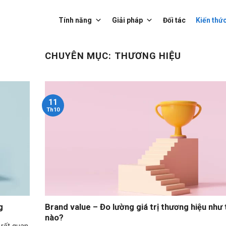
Tính năng
Giải pháp
Đối tác
Kiến thứ
CHUYÊN MỤC:
THƯƠNG HIỆU
11
Th10
g
Brand value – Đo lường giá trị thương hiệu như 
nào?