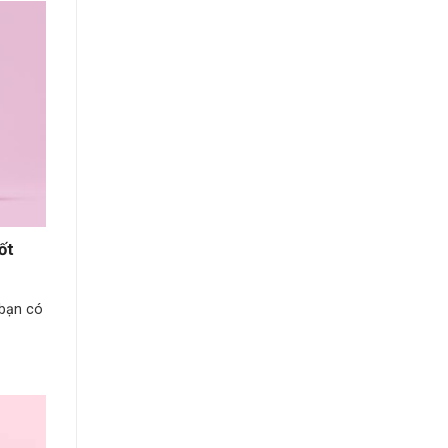
ốt
 bạn có