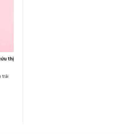
ứu thị
 trải