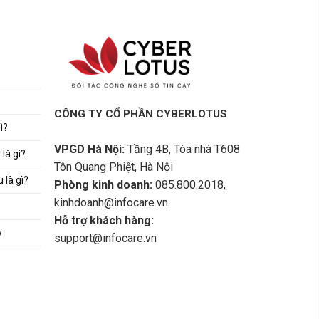
CÔNG TY CỔ PHẦN CYBERLOTUS
ì?
VPGD Hà Nội:
Tầng 4B, Tòa nhà T608
là gì?
Tôn Quang Phiệt, Hà Nội
 là gì?
Phòng kinh doanh:
085.800.2018,
kinhdoanh@infocare.vn
Hỗ trợ khách hàng:
y
support@infocare.vn