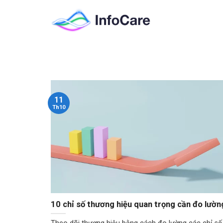
Skip
to
content
11
Th10
10 chỉ số thương hiệu quan trọng cần đo lườn